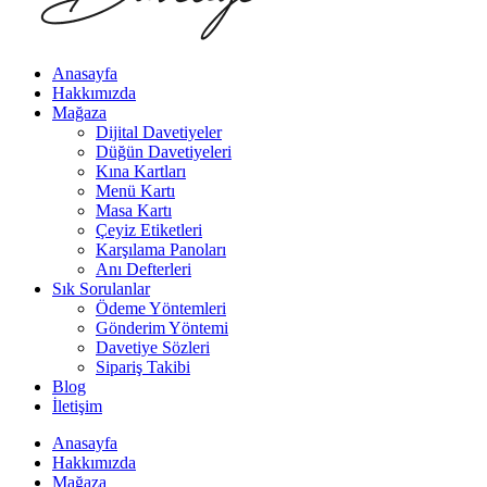
Anasayfa
Hakkımızda
Mağaza
Dijital Davetiyeler
Düğün Davetiyeleri
Kına Kartları
Menü Kartı
Masa Kartı
Çeyiz Etiketleri
Karşılama Panoları
Anı Defterleri
Sık Sorulanlar
Ödeme Yöntemleri
Gönderim Yöntemi
Davetiye Sözleri
Sipariş Takibi
Blog
İletişim
Anasayfa
Hakkımızda
Mağaza