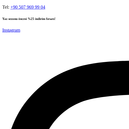
Tel:
+90 507 969 99 04
Yaz sezonu öncesi
%25 indirim fırsatı!
Instagram