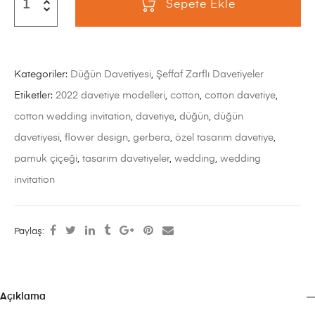
Sepete Ekle
Kategoriler:
Düğün Davetiyesi
,
Şeffaf Zarflı Davetiyeler
Etiketler:
2022 davetiye modelleri
,
cotton
,
cotton davetiye
,
cotton wedding invitation
,
davetiye
,
düğün
,
düğün
davetiyesi
,
flower design
,
gerbera
,
özel tasarım davetiye
,
pamuk çiçeği
,
tasarım davetiyeler
,
wedding
,
wedding
invitation
Paylaş:
Açıklama