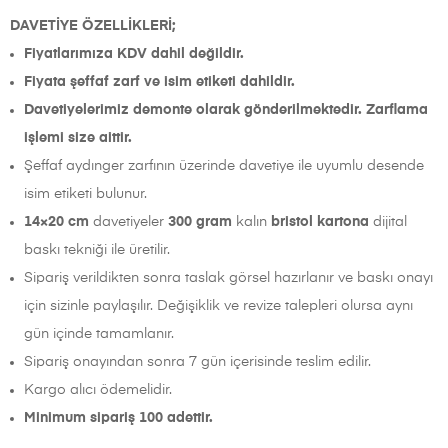
DAVETİYE ÖZELLİKLERİ;
Fiyatlarımıza KDV dahil değildir.
Fiyata şeffaf zarf ve isim etiketi dahildir.
Davetiyelerimiz demonte olarak gönderilmektedir. Zarflama
işlemi size aittir.
Şeffaf aydınger zarfının üzerinde davetiye ile uyumlu desende
isim etiketi bulunur.
14×20 cm
davetiyeler
300 gram
kalın
bristol kartona
dijital
baskı tekniği ile üretilir.
Sipariş verildikten sonra taslak görsel hazırlanır ve baskı onayı
için sizinle paylaşılır. Değişiklik ve revize talepleri olursa aynı
gün içinde tamamlanır.
Sipariş onayından sonra 7 gün içerisinde teslim edilir.
Kargo alıcı ödemelidir.
Minimum sipariş 100 adettir.