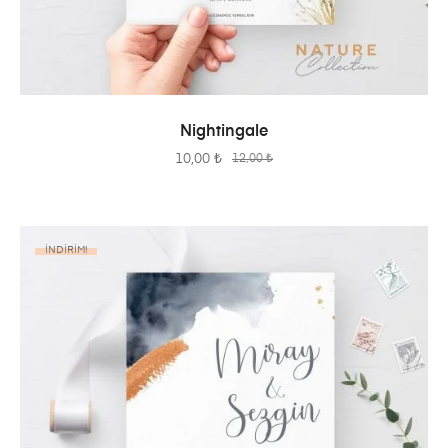
SEPETE EKLE
Nightingale
10,00
₺
12,00
₺
İNDIRIM!