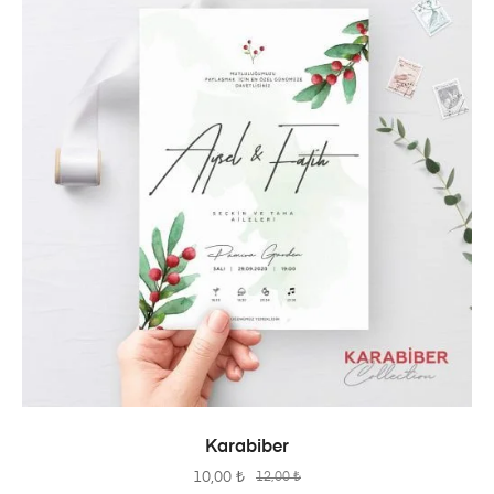
SEPETE EKLE
Karabiber
10,00
₺
12,00
₺