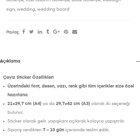
sign
,
wedding
,
wedding board
Paylaş:
Açıklama
Çeyiz Sticker Özellikleri
Üzerindeki font, desen, yazı, renk gibi tüm içerikler size özel
hazırlanır.
21×29,7 cm (A4)
ya da
29,7×42 cm (A3)
olarak iki seçeneği
bulunur.
Sticker olarak gelir, yapışkanı açılarak kolayca yapıştırılır.
Sipariş verdikten
7 – 10 gün
içerisinde teslim edilir.