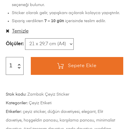
seçeneği bulunur.
Sticker olarak gelir, yapışkanı açılarak kolayca yapıştırılır.
Sipariş verdikten
7 – 10 gün
içerisinde teslim edilir.
Temizle
Ölçüler
Sepete Ekle
Stok kodu:
Zambak Çeyiz Sticker
Kategoriler:
Çeyiz Etiketi
Etiketler:
çeyiz sticker
,
düğün davetiyesi
,
elegant
,
Elit
davetiye
,
hoşgeldin panosu
,
karşılama panosu
,
minimalist
davetiye
,
özel tasarım davetiye
,
sade davetiye
,
weddign