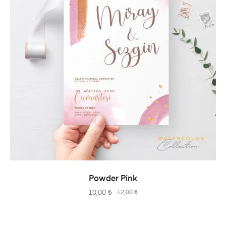
SEPETE EKLE
Powder Pink
10,00
₺
12,00
₺