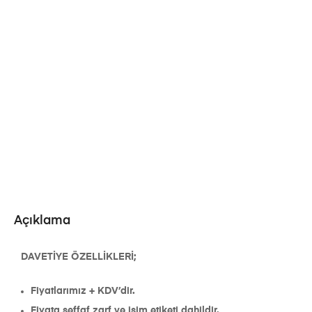
Açıklama
DAVETİYE ÖZELLİKLERİ;
Fiyatlarımız + KDV’dir.
Fiyata şeffaf zarf ve isim etiketi dahildir.