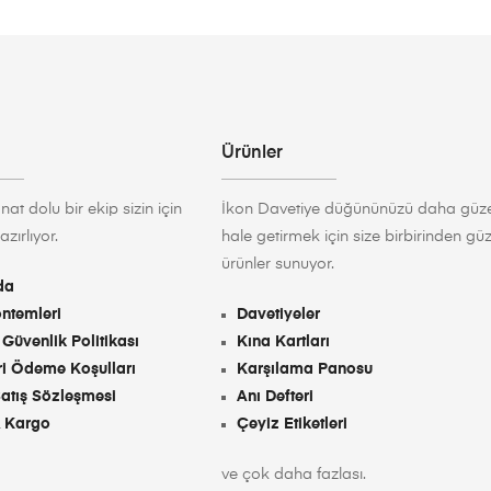
Ürünler
nat dolu bir ekip sizin için
İkon Davetiye düğününüzü daha güze
zırlıyor.
hale getirmek için size birbirinden güz
ürünler sunuyor.
da
ntemleri
Davetiyeler
 Güvenlik Politikası
Kına Kartları
ri Ödeme Koşulları
Karşılama Panosu
tış Sözleşmesi
Anı Defteri
& Kargo
Çeyiz Etiketleri
ve çok daha fazlası.