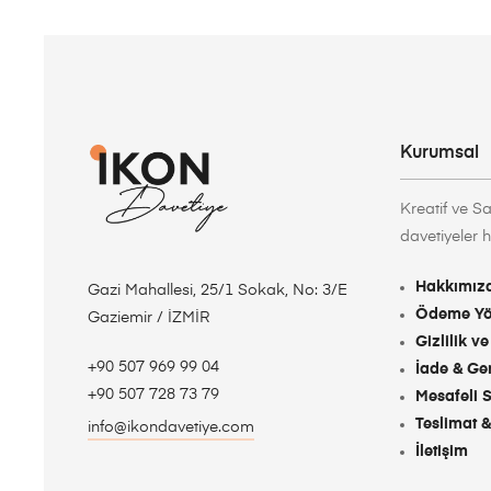
Kurumsal
Kreatif ve Sa
davetiyeler ha
Hakkımız
Gazi Mahallesi, 25/1 Sokak, No: 3/E
Ödeme Yö
Gaziemir / İZMİR
Gizlilik ve
+90 507 969 99 04
İade & Ge
+90 507 728 73 79
Mesafeli Sa
Teslimat 
info@ikondavetiye.com
İletişim