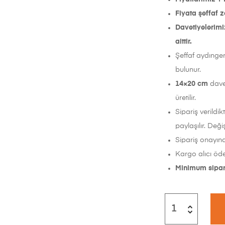
Fiyata şeffaf za
Davetiyelerimi
aittir.
Şeffaf aydınger
bulunur.
14×20 cm
dave
üretilir.
Sipariş verildik
paylaşılır. Deği
Sipariş onayınd
Kargo alıcı öde
Minimum sipari