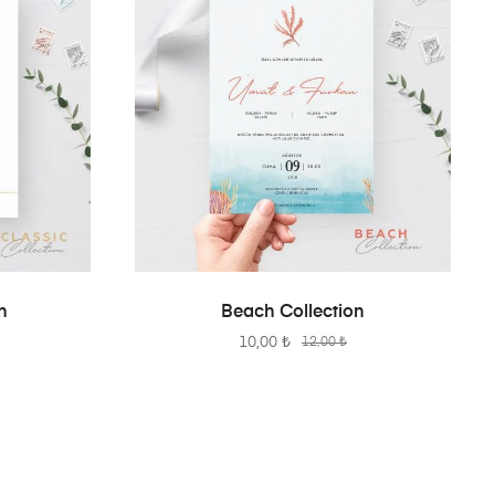
SEPETE EKLE
n
Beach Collection
10,00
₺
12,00
₺