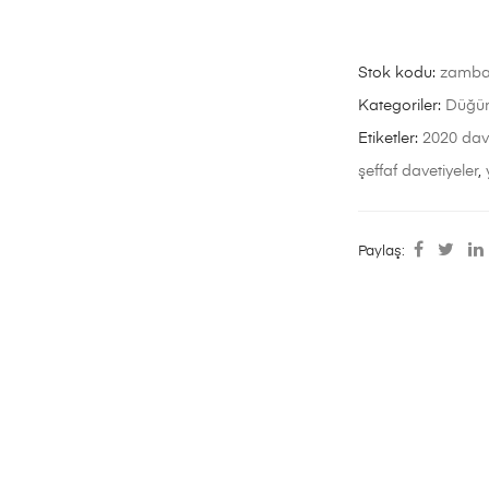
Stok kodu:
zamb
Kategoriler:
Düğün
Etiketler:
2020 dav
şeffaf davetiyeler
,
Paylaş: