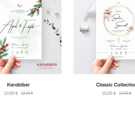
SEPETE EKLE
SEPETE EKLE
Karabiber
Classic Collectio
10,00
₺
10,00
₺
12,00
₺
12,00
₺