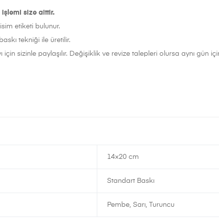
lemi size aittir.
sim etiketi bulunur.
baskı tekniği ile üretilir.
 için sizinle paylaşılır. Değişiklik ve revize talepleri olursa aynı gün i
14×20 cm
Standart Baskı
Pembe, Sarı, Turuncu