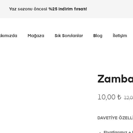
Yaz sezonu öncesi
%25 indirim fırsatı!
kkımızda
Mağaza
Sık Sorulanlar
Blog
İletişim
Zambak
10,00
₺
12,
DAVETİYE ÖZELLİ
Fiyatlarımız + 