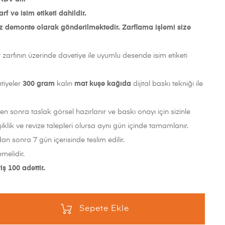
rf ve isim etiketi dahildir.
z demonte olarak gönderilmektedir. Zarflama işlemi size
 zarfının üzerinde davetiye ile uyumlu desende isim etiketi
tiyeler
300 gram
kalın
mat
kuşe kağıda
dijital baskı tekniği ile
ten sonra taslak görsel hazırlanır ve baskı onayı için sizinle
şiklik ve revize talepleri olursa aynı gün içinde tamamlanır.
an sonra 7 gün içerisinde teslim edilir.
melidir.
ş 100 adettir.
Sepete Ekle