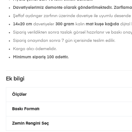
Davetiyelerimiz demonte olarak gönderilmektedir. Zarflama iş
Şeffaf aydınger zarfının üzerinde davetiye ile uyumlu desende i
14×20 cm
davetiyeler
300 gram
kalın
mat
kuşe kağıda
dijital 
Sipariş verildikten sonra taslak görsel hazırlanır ve baskı onayı
Sipariş onayından sonra 7 gün içerisinde teslim edilir.
Kargo alıcı ödemelidir.
Minimum sipariş 100 adettir.
Ek bilgi
Ölçüler
Baskı Formatı
Zemin Rengini Seç