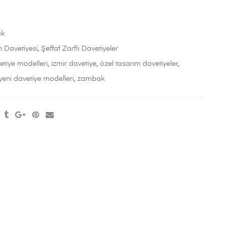
ak
 Davetiyesi
,
Şeffaf Zarflı Davetiyeler
etiye modelleri
,
izmir davetiye
,
özel tasarım davetiyeler
,
yeni davetiye modelleri
,
zambak