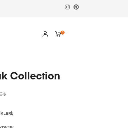
0
 Collection
00
₺
KLERİ;
KDV’dir.